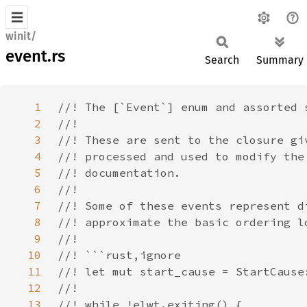
winit/
event.rs
Search
Summary
1
2
3
4
5
6
7
8
9
10
11
12
13