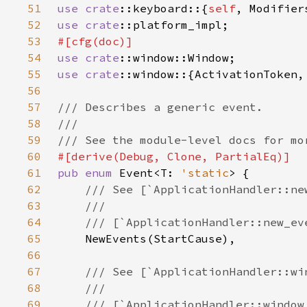
51
use 
crate
::keyboard::{
self
52
use 
crate
53
54
use 
crate
55
use 
crate
56
57
58
59
60
61
pub enum 
Event<T: 
'static
62
63
64
65
66
67
68
69