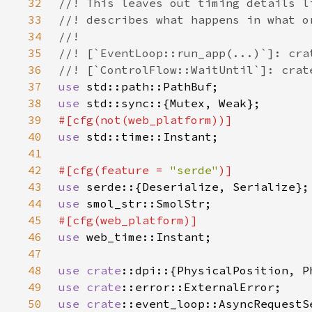
32
33
34
35
36
37
use 
38
use 
39
40
use 
41
42
#[cfg(feature = 
"serde"
43
use 
44
use 
45
46
use 
47
48
use 
crate
49
use 
crate
50
use 
crate