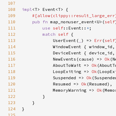
107
108
impl
109
110
pub fn 
map_nonuser_event<U>(
self
111
use 
self
::Event::
*
112
match 
self 
113
            UserEvent(
_
) => 
Err
(
self
114
            WindowEvent { window_id,
115
            DeviceEvent { device_id,
116
            NewEvents(cause) => 
Ok
117
            AboutToWait => 
Ok
118
            LoopExiting => 
Ok
119
            Suspended => 
Ok
120
            Resumed => 
Ok
121
            MemoryWarning => 
Ok
122
123
124
125