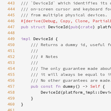
443
444
445
446
447
pub struct 
DeviceId(
pub
(
crate
448
449
impl 
450
451
452
453
454
455
456
457
pub const fn 
dummy() -> 
Self 
458
459
460
461