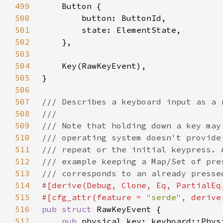
499
500
501
502
503
504
505
506
507
508
509
510
511
512
513
514
515
#[cfg_attr(feature = 
"serde"
516
pub struct 
517
pub 