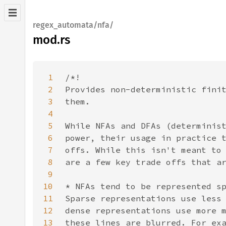
regex_automata/nfa/
mod.rs
1
2
3
4
5
6
7
8
9
10
11
12
13