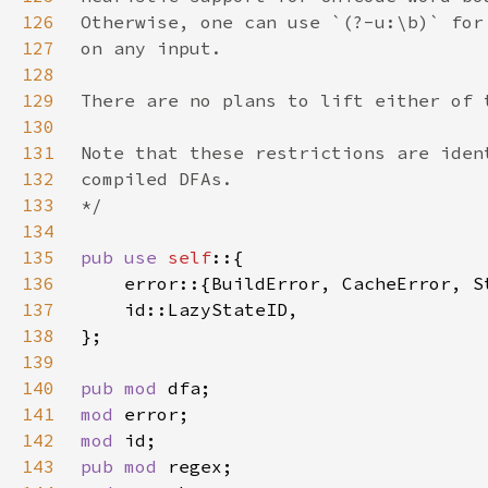
126
127
128
129
130
131
132
133
134
135
pub use 
self
136
137
138
139
140
pub mod 
141
mod 
142
mod 
143
pub mod 