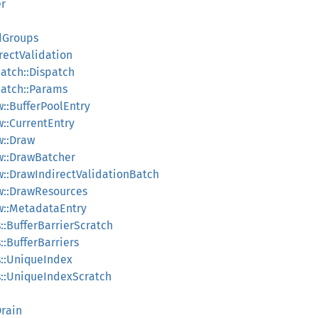
er
ndGroups
irectValidation
patch::Dispatch
patch::Params
w::BufferPoolEntry
w::CurrentEntry
w::Draw
aw::DrawBatcher
aw::DrawIndirectValidationBatch
aw::DrawResources
aw::MetadataEntry
s::BufferBarrierScratch
s::BufferBarriers
ls::UniqueIndex
ls::UniqueIndexScratch
Drain