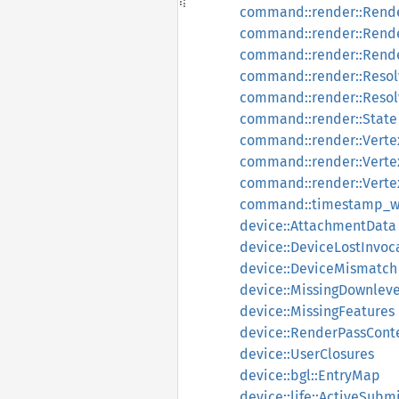
command::render::Rende
command::render::Rende
command::render::Rende
command::render::Reso
command::render::Resol
command::render::State
command::render::Verte
command::render::Verte
command::render::Verte
command::timestamp_wr
device::AttachmentData
device::DeviceLostInvoc
device::DeviceMismatch
device::MissingDownleve
device::MissingFeatures
device::RenderPassCont
device::UserClosures
device::bgl::EntryMap
device::life::ActiveSubm