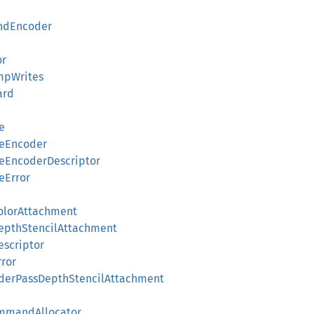
ndEncoder
or
mpWrites
ard
e
eEncoder
EncoderDescriptor
eError
lorAttachment
pthStencilAttachment
scriptor
ror
erPassDepthStencilAttachment
ommandAllocator