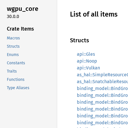
wgpu_
core
List of all items
30.0.0
Crate Items
Macros
Structs
Structs
api::Gles
Enums
api::Noop
Constants
api::Vulkan
Traits
as_hal::SimpleResource
Functions
as_hal::SnatchableReso
Type Aliases
binding_model::BindGr
binding_model::BindGro
binding_model::BindGr
binding_model::BindGro
binding_model::BindGro
binding_model::BindGr