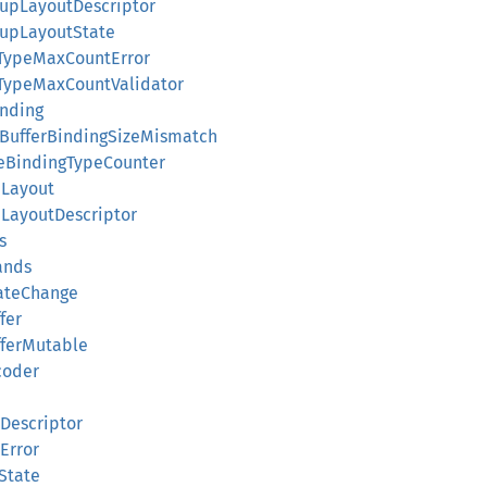
upLayoutDescriptor
oupLayoutState
TypeMaxCountError
TypeMaxCountValidator
inding
BufferBindingSizeMismatch
eBindingTypeCounter
eLayout
eLayoutDescriptor
s
ands
ateChange
fer
ferMutable
oder
escriptor
Error
State