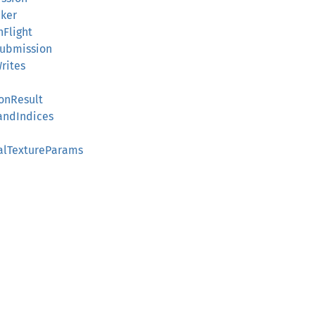
cker
nFlight
Submission
rites
onResult
andIndices
nalTextureParams