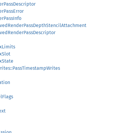
rPassDescriptor
rPassError
rPassInfo
lvedRenderPassDepthStencilAttachment
vedRenderPassDescriptor
xLimits
xSlot
xState
ites::PassTimestampWrites
ation
lFlags
ext
ission