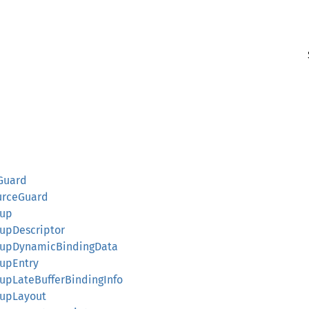
Guard
urceGuard
oup
upDescriptor
oupDynamicBindingData
upEntry
upLateBufferBindingInfo
oupLayout