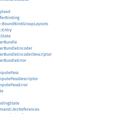
ayload
ferBinding
::BoundBindGroupLayouts
:Entry
xState
erBundle
erBundleEncoder
erBundleEncoderDescriptor
erBundleError
e
mputePass
putePassDescriptor
putePassError
te
odingState
mand::ArcReferences