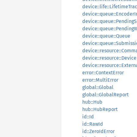
device::life::LifetimeTra
device::queue::EncoderI
device::queue::Pending
device::queue::PendingW
device::queue::Queue
device::queue::Submissi
device::resource::Comm
device::resource::Device
device::resource::Exter
error::ContextError
error::MultiError
global::Global
global::GlobalReport
hub::Hub
hub::HubReport
id::Id
id::RawId
id::ZeroIdError