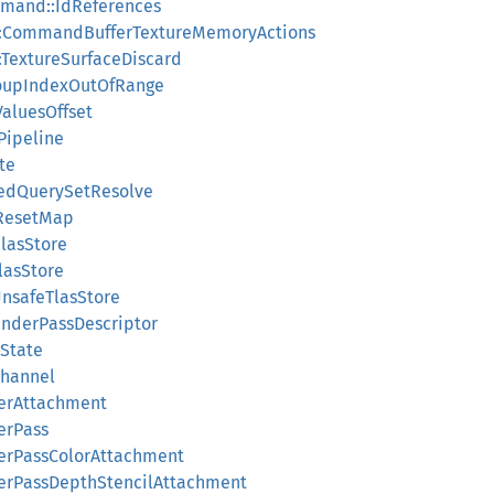
mand::IdReferences
:CommandBufferTextureMemoryActions
TextureSurfaceDiscard
oupIndexOutOfRange
aluesOffset
Pipeline
te
redQuerySetResolve
ResetMap
lasStore
lasStore
UnsafeTlasStore
nderPassDescriptor
State
Channel
erAttachment
erPass
erPassColorAttachment
erPassDepthStencilAttachment