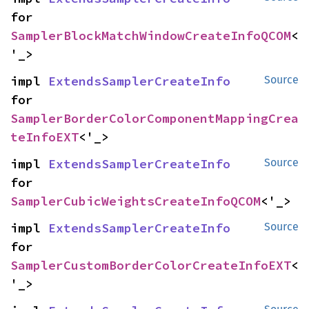
for 
SamplerBlockMatchWindowCreateInfoQCOM
<
'_>
impl 
ExtendsSamplerCreateInfo
Source
for 
SamplerBorderColorComponentMappingCrea
teInfoEXT
<'_>
impl 
ExtendsSamplerCreateInfo
Source
for 
SamplerCubicWeightsCreateInfoQCOM
<'_>
impl 
ExtendsSamplerCreateInfo
Source
for 
SamplerCustomBorderColorCreateInfoEXT
<
'_>