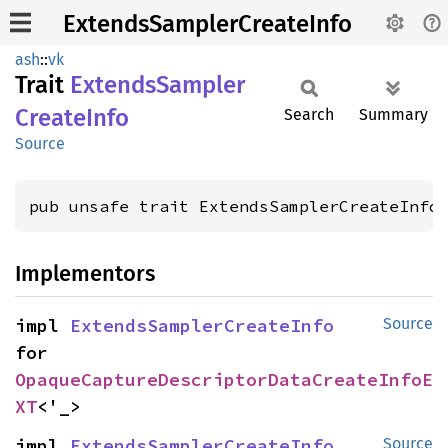
ExtendsSamplerCreateInfo
ash
::
vk
Trait
Extends
Sampler
Create
Info
Search
Summary
Source
pub unsafe trait ExtendsSamplerCreateInfo
Implementors
impl 
ExtendsSamplerCreateInfo
Source
for 
OpaqueCaptureDescriptorDataCreateInfoE
XT
<'_>
impl 
ExtendsSamplerCreateInfo
Source