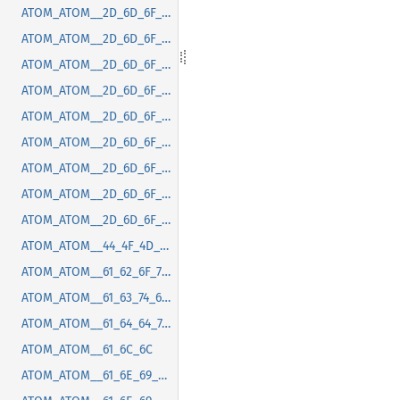
ATOM_ATOM__2D_6D_6F_7A_2D_67_74_6B_2D_63_73_64_2D_6D_61_78_69_6D_69_7A_65_2D_62_75_74_74_6F_6E_2D_70_6F_73_69_74_69_6F_6E
ATOM_ATOM__2D_6D_6F_7A_2D_67_74_6B_2D_63_73_64_2D_6D_65_6E_75_2D_72_61_64_69_75_73
ATOM_ATOM__2D_6D_6F_7A_2D_67_74_6B_2D_63_73_64_2D_6D_69_6E_69_6D_69_7A_65_2D_62_75_74_74_6F_6E_2D_70_6F_73_69_74_69_6F_6E
ATOM_ATOM__2D_6D_6F_7A_2D_67_74_6B_2D_63_73_64_2D_74_69_74_6C_65_62_61_72_2D_62_75_74_74_6F_6E_2D_73_70_61_63_69_6E_67
ATOM_ATOM__2D_6D_6F_7A_2D_67_74_6B_2D_63_73_64_2D_74_69_74_6C_65_62_61_72_2D_72_61_64_69_75_73
ATOM_ATOM__2D_6D_6F_7A_2D_67_74_6B_2D_63_73_64_2D_74_6F_6F_6C_74_69_70_2D_72_61_64_69_75_73
ATOM_ATOM__2D_6D_6F_7A_2D_67_74_6B_2D_6D_65_6E_75_2D_72_61_64_69_75_73
ATOM_ATOM__2D_6D_6F_7A_2D_6D_61_63_2D_74_69_74_6C_65_62_61_72_2D_68_65_69_67_68_74
ATOM_ATOM__2D_6D_6F_7A_2D_6F_76_65_72_6C_61_79_2D_73_63_72_6F_6C_6C_62_61_72_2D_66_61_64_65_2D_64_75_72_61_74_69_6F_6E
ATOM_ATOM__44_4F_4D_43_6F_6E_74_65_6E_74_4C_6F_61_64_65_64
ATOM_ATOM__61_62_6F_72_74
ATOM_ATOM__61_63_74_69_76_61_74_65
ATOM_ATOM__61_64_64_74_72_61_63_6B
ATOM_ATOM__61_6C_6C
ATOM_ATOM__61_6E_69_6D_61_74_69_6F_6E_63_61_6E_63_65_6C