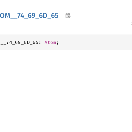
TOM__
74_
69_
6D_
65
M__74_69_6D_65: 
Atom
;