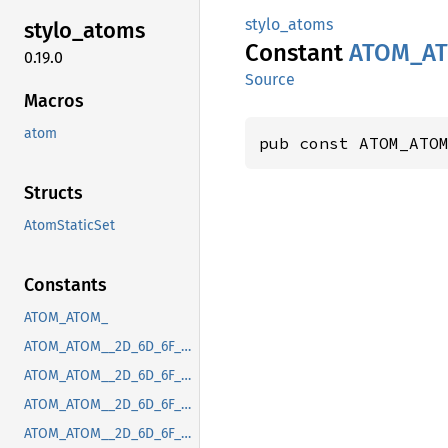
stylo_atoms
stylo_
atoms
Constant
ATOM_
A
0.19.0
Source
Macros
atom
pub const ATOM_ATO
Structs
AtomStaticSet
Constants
ATOM_ATOM_
ATOM_ATOM__2D_6D_6F_7A_2D_63_6F_6E_74_65_6E_74_2D_70_72_65_66_65_72_72_65_64_2D_63_6F_6C_6F_72_2D_73_63_68_65_6D_65
ATOM_ATOM__2D_6D_6F_7A_2D_64_65_76_69_63_65_2D_70_69_78_65_6C_2D_72_61_74_69_6F
ATOM_ATOM__2D_6D_6F_7A_2D_66_69_78_65_64_2D_70_6F_73_2D_63_6F_6E_74_61_69_6E_69_6E_67_2D_62_6C_6F_63_6B
ATOM_ATOM__2D_6D_6F_7A_2D_67_74_6B_2D_63_73_64_2D_63_6C_6F_73_65_2D_62_75_74_74_6F_6E_2D_70_6F_73_69_74_69_6F_6E