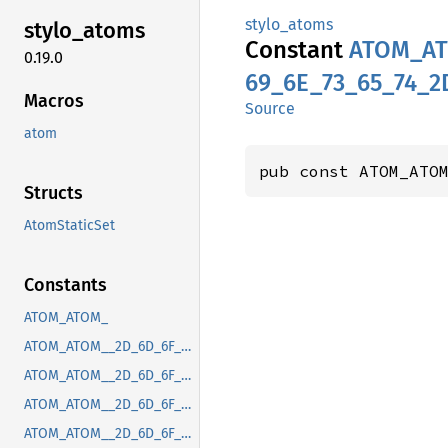
stylo_atoms
stylo_
atoms
Constant
ATOM_
A
0.19.0
69_
6E_
73_
65_
74_
2
Macros
Source
atom
pub const ATOM_ATO
Structs
AtomStaticSet
Constants
ATOM_ATOM_
ATOM_ATOM__2D_6D_6F_7A_2D_63_6F_6E_74_65_6E_74_2D_70_72_65_66_65_72_72_65_64_2D_63_6F_6C_6F_72_2D_73_63_68_65_6D_65
ATOM_ATOM__2D_6D_6F_7A_2D_64_65_76_69_63_65_2D_70_69_78_65_6C_2D_72_61_74_69_6F
ATOM_ATOM__2D_6D_6F_7A_2D_66_69_78_65_64_2D_70_6F_73_2D_63_6F_6E_74_61_69_6E_69_6E_67_2D_62_6C_6F_63_6B
ATOM_ATOM__2D_6D_6F_7A_2D_67_74_6B_2D_63_73_64_2D_63_6C_6F_73_65_2D_62_75_74_74_6F_6E_2D_70_6F_73_69_74_69_6F_6E