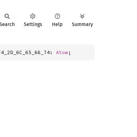
Search
Settings
Help
Summary
74_2D_6C_65_66_74: 
Atom
;