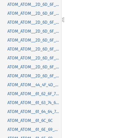
ATOM_ATOM__2D_6D_6F_7A_2D_67_74_6B_2D_63_73_64_2D_6D_61_78_69_6D_69_7A_65_2D_62_75_74_74_6F_6E_2D_70_6F_73_69_74_69_6F_6E
ATOM_ATOM__2D_6D_6F_7A_2D_67_74_6B_2D_63_73_64_2D_6D_65_6E_75_2D_72_61_64_69_75_73
ATOM_ATOM__2D_6D_6F_7A_2D_67_74_6B_2D_63_73_64_2D_6D_69_6E_69_6D_69_7A_65_2D_62_75_74_74_6F_6E_2D_70_6F_73_69_74_69_6F_6E
ATOM_ATOM__2D_6D_6F_7A_2D_67_74_6B_2D_63_73_64_2D_74_69_74_6C_65_62_61_72_2D_62_75_74_74_6F_6E_2D_73_70_61_63_69_6E_67
ATOM_ATOM__2D_6D_6F_7A_2D_67_74_6B_2D_63_73_64_2D_74_69_74_6C_65_62_61_72_2D_72_61_64_69_75_73
ATOM_ATOM__2D_6D_6F_7A_2D_67_74_6B_2D_63_73_64_2D_74_6F_6F_6C_74_69_70_2D_72_61_64_69_75_73
ATOM_ATOM__2D_6D_6F_7A_2D_67_74_6B_2D_6D_65_6E_75_2D_72_61_64_69_75_73
ATOM_ATOM__2D_6D_6F_7A_2D_6D_61_63_2D_74_69_74_6C_65_62_61_72_2D_68_65_69_67_68_74
ATOM_ATOM__2D_6D_6F_7A_2D_6F_76_65_72_6C_61_79_2D_73_63_72_6F_6C_6C_62_61_72_2D_66_61_64_65_2D_64_75_72_61_74_69_6F_6E
ATOM_ATOM__44_4F_4D_43_6F_6E_74_65_6E_74_4C_6F_61_64_65_64
ATOM_ATOM__61_62_6F_72_74
ATOM_ATOM__61_63_74_69_76_61_74_65
ATOM_ATOM__61_64_64_74_72_61_63_6B
ATOM_ATOM__61_6C_6C
ATOM_ATOM__61_6E_69_6D_61_74_69_6F_6E_63_61_6E_63_65_6C