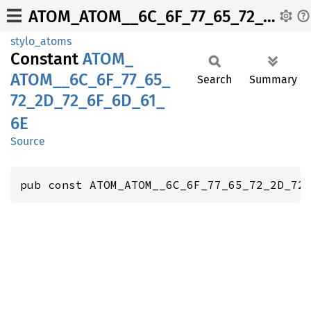
ATOM_ATOM__6C_6F_77_65_72_2D_72_6F_6D_61_6E
stylo_atoms
Constant
ATOM_
ATOM__
6C_
6F_
77_
65_
Search
Summary
72_
2D_
72_
6F_
6D_
61_
6E
Source
pub const ATOM_ATOM__6C_6F_77_65_72_2D_72