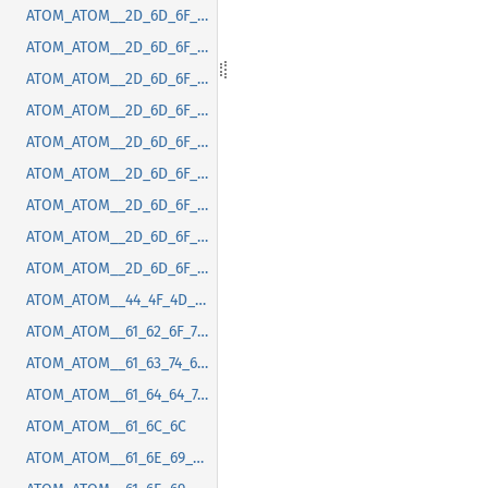
ATOM_ATOM__2D_6D_6F_7A_2D_67_74_6B_2D_63_73_64_2D_6D_61_78_69_6D_69_7A_65_2D_62_75_74_74_6F_6E_2D_70_6F_73_69_74_69_6F_6E
ATOM_ATOM__2D_6D_6F_7A_2D_67_74_6B_2D_63_73_64_2D_6D_65_6E_75_2D_72_61_64_69_75_73
ATOM_ATOM__2D_6D_6F_7A_2D_67_74_6B_2D_63_73_64_2D_6D_69_6E_69_6D_69_7A_65_2D_62_75_74_74_6F_6E_2D_70_6F_73_69_74_69_6F_6E
ATOM_ATOM__2D_6D_6F_7A_2D_67_74_6B_2D_63_73_64_2D_74_69_74_6C_65_62_61_72_2D_62_75_74_74_6F_6E_2D_73_70_61_63_69_6E_67
ATOM_ATOM__2D_6D_6F_7A_2D_67_74_6B_2D_63_73_64_2D_74_69_74_6C_65_62_61_72_2D_72_61_64_69_75_73
ATOM_ATOM__2D_6D_6F_7A_2D_67_74_6B_2D_63_73_64_2D_74_6F_6F_6C_74_69_70_2D_72_61_64_69_75_73
ATOM_ATOM__2D_6D_6F_7A_2D_67_74_6B_2D_6D_65_6E_75_2D_72_61_64_69_75_73
ATOM_ATOM__2D_6D_6F_7A_2D_6D_61_63_2D_74_69_74_6C_65_62_61_72_2D_68_65_69_67_68_74
ATOM_ATOM__2D_6D_6F_7A_2D_6F_76_65_72_6C_61_79_2D_73_63_72_6F_6C_6C_62_61_72_2D_66_61_64_65_2D_64_75_72_61_74_69_6F_6E
ATOM_ATOM__44_4F_4D_43_6F_6E_74_65_6E_74_4C_6F_61_64_65_64
ATOM_ATOM__61_62_6F_72_74
ATOM_ATOM__61_63_74_69_76_61_74_65
ATOM_ATOM__61_64_64_74_72_61_63_6B
ATOM_ATOM__61_6C_6C
ATOM_ATOM__61_6E_69_6D_61_74_69_6F_6E_63_61_6E_63_65_6C