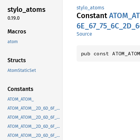
stylo_atoms
stylo_
atoms
Constant
ATOM_
A
0.19.0
6E_
67_
75_
6C_
2D_
6
Macros
Source
atom
pub const ATOM_ATO
Structs
AtomStaticSet
Constants
ATOM_ATOM_
ATOM_ATOM__2D_6D_6F_7A_2D_63_6F_6E_74_65_6E_74_2D_70_72_65_66_65_72_72_65_64_2D_63_6F_6C_6F_72_2D_73_63_68_65_6D_65
ATOM_ATOM__2D_6D_6F_7A_2D_64_65_76_69_63_65_2D_70_69_78_65_6C_2D_72_61_74_69_6F
ATOM_ATOM__2D_6D_6F_7A_2D_66_69_78_65_64_2D_70_6F_73_2D_63_6F_6E_74_61_69_6E_69_6E_67_2D_62_6C_6F_63_6B
ATOM_ATOM__2D_6D_6F_7A_2D_67_74_6B_2D_63_73_64_2D_63_6C_6F_73_65_2D_62_75_74_74_6F_6E_2D_70_6F_73_69_74_69_6F_6E