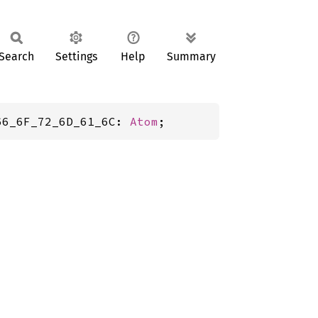
Search
Settings
Help
Summary
66_6F_72_6D_61_6C: 
Atom
;