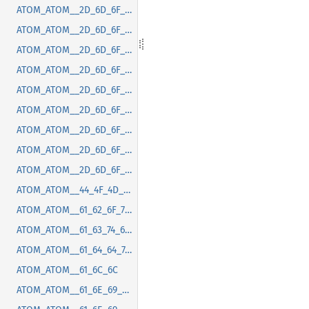
ATOM_ATOM__2D_6D_6F_7A_2D_67_74_6B_2D_63_73_64_2D_6D_61_78_69_6D_69_7A_65_2D_62_75_74_74_6F_6E_2D_70_6F_73_69_74_69_6F_6E
ATOM_ATOM__2D_6D_6F_7A_2D_67_74_6B_2D_63_73_64_2D_6D_65_6E_75_2D_72_61_64_69_75_73
ATOM_ATOM__2D_6D_6F_7A_2D_67_74_6B_2D_63_73_64_2D_6D_69_6E_69_6D_69_7A_65_2D_62_75_74_74_6F_6E_2D_70_6F_73_69_74_69_6F_6E
ATOM_ATOM__2D_6D_6F_7A_2D_67_74_6B_2D_63_73_64_2D_74_69_74_6C_65_62_61_72_2D_62_75_74_74_6F_6E_2D_73_70_61_63_69_6E_67
ATOM_ATOM__2D_6D_6F_7A_2D_67_74_6B_2D_63_73_64_2D_74_69_74_6C_65_62_61_72_2D_72_61_64_69_75_73
ATOM_ATOM__2D_6D_6F_7A_2D_67_74_6B_2D_63_73_64_2D_74_6F_6F_6C_74_69_70_2D_72_61_64_69_75_73
ATOM_ATOM__2D_6D_6F_7A_2D_67_74_6B_2D_6D_65_6E_75_2D_72_61_64_69_75_73
ATOM_ATOM__2D_6D_6F_7A_2D_6D_61_63_2D_74_69_74_6C_65_62_61_72_2D_68_65_69_67_68_74
ATOM_ATOM__2D_6D_6F_7A_2D_6F_76_65_72_6C_61_79_2D_73_63_72_6F_6C_6C_62_61_72_2D_66_61_64_65_2D_64_75_72_61_74_69_6F_6E
ATOM_ATOM__44_4F_4D_43_6F_6E_74_65_6E_74_4C_6F_61_64_65_64
ATOM_ATOM__61_62_6F_72_74
ATOM_ATOM__61_63_74_69_76_61_74_65
ATOM_ATOM__61_64_64_74_72_61_63_6B
ATOM_ATOM__61_6C_6C
ATOM_ATOM__61_6E_69_6D_61_74_69_6F_6E_63_61_6E_63_65_6C