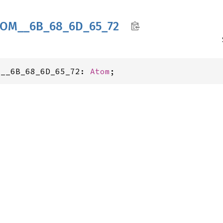
TOM__
6B_
68_
6D_
65_
72
M__6B_68_6D_65_72: 
Atom
;