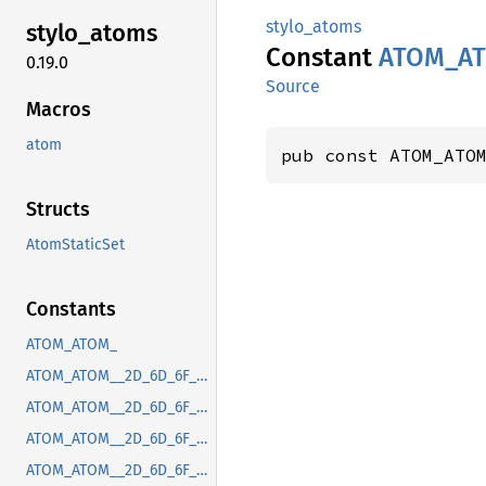
stylo_atoms
stylo_
atoms
Constant
ATOM_
A
0.19.0
Source
Macros
atom
pub const ATOM_ATO
Structs
AtomStaticSet
Constants
ATOM_ATOM_
ATOM_ATOM__2D_6D_6F_7A_2D_63_6F_6E_74_65_6E_74_2D_70_72_65_66_65_72_72_65_64_2D_63_6F_6C_6F_72_2D_73_63_68_65_6D_65
ATOM_ATOM__2D_6D_6F_7A_2D_64_65_76_69_63_65_2D_70_69_78_65_6C_2D_72_61_74_69_6F
ATOM_ATOM__2D_6D_6F_7A_2D_66_69_78_65_64_2D_70_6F_73_2D_63_6F_6E_74_61_69_6E_69_6E_67_2D_62_6C_6F_63_6B
ATOM_ATOM__2D_6D_6F_7A_2D_67_74_6B_2D_63_73_64_2D_63_6C_6F_73_65_2D_62_75_74_74_6F_6E_2D_70_6F_73_69_74_69_6F_6E