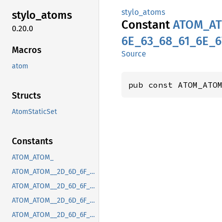
stylo_atoms
stylo_
atoms
Constant
ATOM_
A
0.20.0
6E_
63_
68_
61_
6E_
6
Macros
Source
atom
pub const ATOM_ATO
Structs
AtomStaticSet
Constants
ATOM_ATOM_
ATOM_ATOM__2D_6D_6F_7A_2D_63_6F_6E_74_65_6E_74_2D_70_72_65_66_65_72_72_65_64_2D_63_6F_6C_6F_72_2D_73_63_68_65_6D_65
ATOM_ATOM__2D_6D_6F_7A_2D_64_65_76_69_63_65_2D_70_69_78_65_6C_2D_72_61_74_69_6F
ATOM_ATOM__2D_6D_6F_7A_2D_66_69_78_65_64_2D_70_6F_73_2D_63_6F_6E_74_61_69_6E_69_6E_67_2D_62_6C_6F_63_6B
ATOM_ATOM__2D_6D_6F_7A_2D_67_74_6B_2D_63_73_64_2D_63_6C_6F_73_65_2D_62_75_74_74_6F_6E_2D_70_6F_73_69_74_69_6F_6E