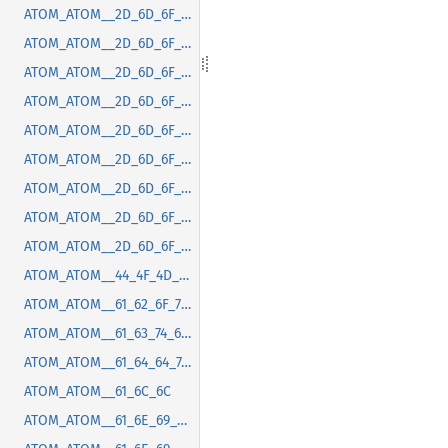
ATOM_ATOM__2D_6D_6F_7A_2D_67_74_6B_2D_63_73_64_2D_6D_61_78_69_6D_69_7A_65_2D_62_75_74_74_6F_6E_2D_70_6F_73_69_74_69_6F_6E
ATOM_ATOM__2D_6D_6F_7A_2D_67_74_6B_2D_63_73_64_2D_6D_65_6E_75_2D_72_61_64_69_75_73
ATOM_ATOM__2D_6D_6F_7A_2D_67_74_6B_2D_63_73_64_2D_6D_69_6E_69_6D_69_7A_65_2D_62_75_74_74_6F_6E_2D_70_6F_73_69_74_69_6F_6E
ATOM_ATOM__2D_6D_6F_7A_2D_67_74_6B_2D_63_73_64_2D_74_69_74_6C_65_62_61_72_2D_62_75_74_74_6F_6E_2D_73_70_61_63_69_6E_67
ATOM_ATOM__2D_6D_6F_7A_2D_67_74_6B_2D_63_73_64_2D_74_69_74_6C_65_62_61_72_2D_72_61_64_69_75_73
ATOM_ATOM__2D_6D_6F_7A_2D_67_74_6B_2D_63_73_64_2D_74_6F_6F_6C_74_69_70_2D_72_61_64_69_75_73
ATOM_ATOM__2D_6D_6F_7A_2D_67_74_6B_2D_6D_65_6E_75_2D_72_61_64_69_75_73
ATOM_ATOM__2D_6D_6F_7A_2D_6D_61_63_2D_74_69_74_6C_65_62_61_72_2D_68_65_69_67_68_74
ATOM_ATOM__2D_6D_6F_7A_2D_6F_76_65_72_6C_61_79_2D_73_63_72_6F_6C_6C_62_61_72_2D_66_61_64_65_2D_64_75_72_61_74_69_6F_6E
ATOM_ATOM__44_4F_4D_43_6F_6E_74_65_6E_74_4C_6F_61_64_65_64
ATOM_ATOM__61_62_6F_72_74
ATOM_ATOM__61_63_74_69_76_61_74_65
ATOM_ATOM__61_64_64_74_72_61_63_6B
ATOM_ATOM__61_6C_6C
ATOM_ATOM__61_6E_69_6D_61_74_69_6F_6E_63_61_6E_63_65_6C