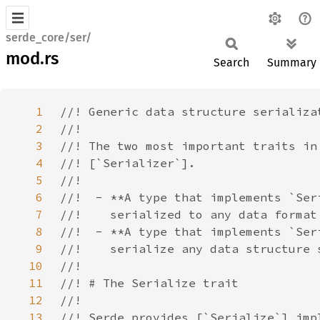
serde_core/ser/
mod.rs
Search
Summary
1
2
3
4
5
6
7
8
9
10
11
12
13