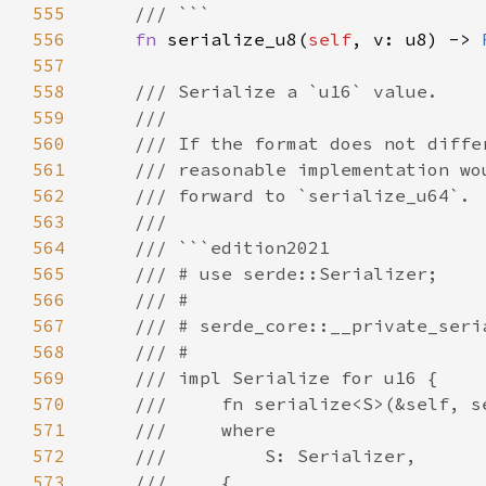
555
556
fn 
serialize_u8(
self
, v: u8) -> 
557
558
559
560
561
562
563
564
565
566
567
568
569
570
571
572
573