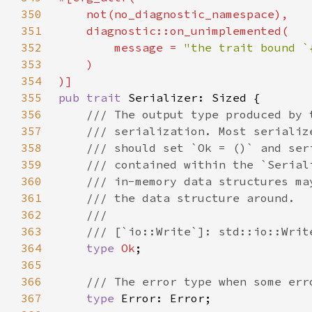
350
351
352
        message = 
"the trait bound `
353
354
355
pub trait 
356
357
358
359
360
361
362
363
364
type 
Ok
365
366
367
type 