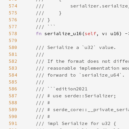
574
575
576
577
578
fn 
serialize_u16(
self
, v: u16) -
579
580
581
582
583
584
585
586
587
588
589
590
591