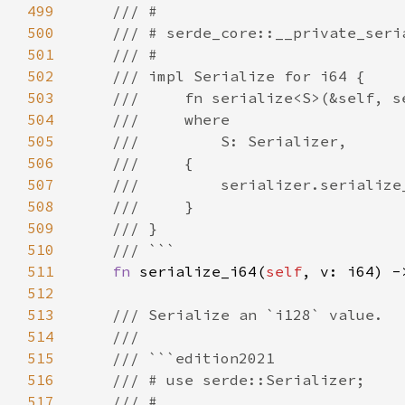
499
500
501
502
503
504
505
506
507
508
509
510
511
fn 
serialize_i64(
self
, v: i64) -
512
513
514
515
516
517