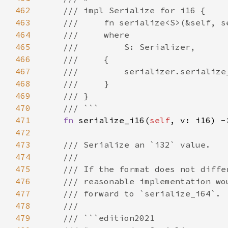
462
463
464
465
466
467
468
469
470
471
fn 
serialize_i16(
self
, v: i16) -
472
473
474
475
476
477
478
479