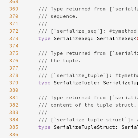
368
369
370
371
372
373
type 
SerializeSeq: SerializeSeq<
374
375
376
377
378
379
type 
SerializeTuple: SerializeTu
380
381
382
383
384
385
type 
SerializeTupleStruct: Seria
386