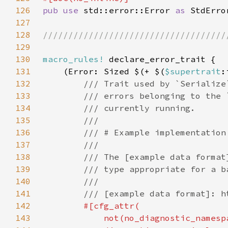
126
pub use 
std::error::Error 
as 
127
128
129
130
macro_rules!
131
    (Error: Sized $(+ $(
$supertrait
:
132
133
134
135
136
137
138
139
140
141
142
143