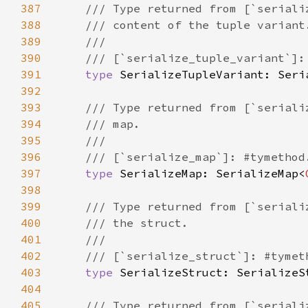
387
388
389
390
391
type 
SerializeTupleVariant: Seri
392
393
394
395
396
397
type 
SerializeMap: SerializeMap<
398
399
400
401
402
403
type 
SerializeStruct: SerializeS
404
405