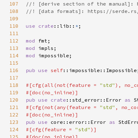
107
108
109
110
use 
crate
::lib::
*
111
112
mod 
113
mod 
114
mod 
115
116
pub use 
self
117
118
#[cfg(all(not(feature = 
"std"
119
120
pub use 
crate
::std_error::Error 
as 
121
#[cfg(not(any(feature = 
"std"
122
123
pub use 
core::error::Error 
as 
124
#[cfg(feature = 
"std"
125