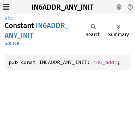
IN6ADDR_ANY_INIT
libc
Constant
IN6ADDR_
ANY_
INIT
Search
Summary
Source
pub const IN6ADDR_ANY_INIT: 
in6_addr
;