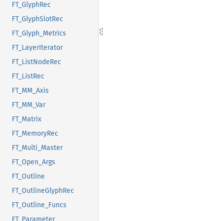
FT_GlyphRec
FT_GlyphSlotRec
FT_Glyph_Metrics
FT_LayerIterator
FT_ListNodeRec
FT_ListRec
FT_MM_Axis
FT_MM_Var
FT_Matrix
FT_MemoryRec
FT_Multi_Master
FT_Open_Args
FT_Outline
FT_OutlineGlyphRec
FT_Outline_Funcs
FT_Parameter