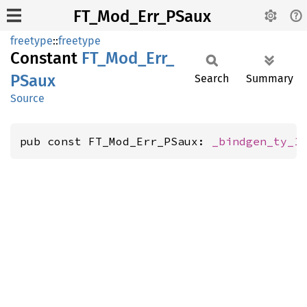
FT_Mod_Err_PSaux
freetype
::
freetype
Constant
FT_
Mod_
Err_
PSaux
Search
Summary
Source
pub const FT_Mod_Err_PSaux: 
_bindgen_ty_1