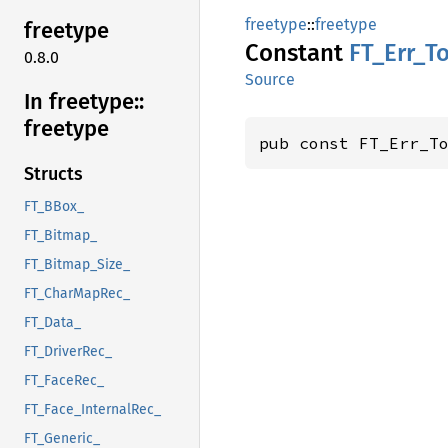
freetype
::
freetype
freetype
Constant
FT_
Err_
T
0.8.0
Source
In freetype::
freetype
pub const FT_Err_T
Structs
FT_BBox_
FT_Bitmap_
FT_Bitmap_Size_
FT_CharMapRec_
FT_Data_
FT_DriverRec_
FT_FaceRec_
FT_Face_InternalRec_
FT_Generic_