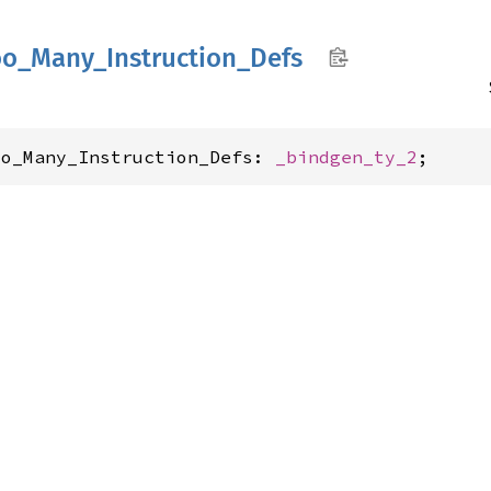
oo_
Many_
Instruction_
Defs
oo_Many_Instruction_Defs: 
_bindgen_ty_2
;